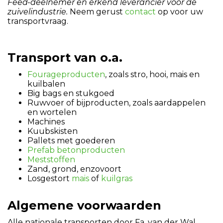
Feed-deelnemer en erkend leverancier voor de
zuivelindustrie.
Neem gerust
contact
op voor uw
transportvraag.
Transport van o.a.
Fourageproducten
, zoals stro, hooi, mais en
kuilbalen
Big bags en stukgoed
Ruwvoer of bijproducten, zoals aardappelen
en wortelen
Machines
Kuubskisten
Pallets met goederen
Prefab betonproducten
Meststoffen
Zand, grond, enzovoort
Losgestort
mais
of
kuilgras
Algemene voorwaarden
Alle nationale transporten door Fa. van der Wal