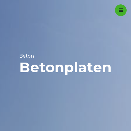
Contact
0527 27 48 00
info@favanderwal.nl
Beton
Home
Fourage
Meststoffen
Beton
Betonplaten
Transport
Over ons
Actiepagina
Contact